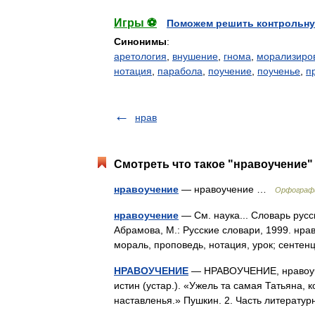
Игры ⚽
Поможем решить контрольну
Синонимы
:
аретология
,
внушение
,
гнома
,
морализиро
нотация
,
парабола
,
поучение
,
поученье
,
п
нрав
Смотреть что такое "нравоучение" 
нравоучение
— нравоучение …
Орфографи
нравоучение
— См. наука... Словарь русс
Абрамова, М.: Русские словари, 1999. нра
мораль, проповедь, нотация, урок; сент
НРАВОУЧЕНИЕ
— НРАВОУЧЕНИЕ, нравоучен
истин (устар.). «Ужель та самая Татьяна,
наставленья.» Пушкин. 2. Часть литерат