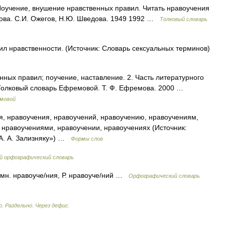
учение, внушение нравственных правил. Читать нравоучения
егова. С.И. Ожегов, Н.Ю. Шведова. 1949 1992 …
Толковый словарь
л нравственности. (Источник: Словарь сексуальных терминов)
нных правил; поучение, наставление. 2. Часть литературного
 Толковый словарь Ефремовой. Т. Ф. Ефремова. 2000 …
емовой
, нравоучения, нравоучений, нравоучению, нравоучениям,
 нравоучениями, нравоучении, нравоучениях (Источник:
А. А. Зализняку») …
Формы слов
й орфографический словарь
; мн. нравоуче/ния, Р. нравоуче/ний …
Орфографический словарь
. Раздельно. Через дефис.