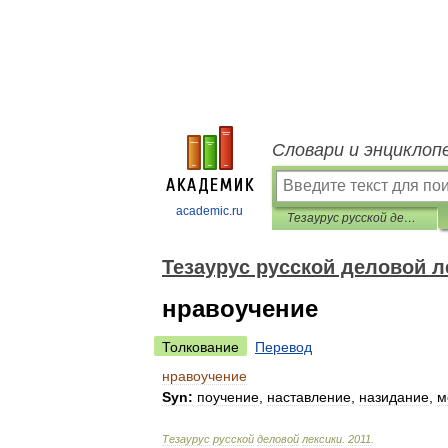
Словари и энциклоп
academic.ru
Тезаурус русской деловой лексики
Тезаурус русской деловой л
нравоучение
Толкование
Перевод
нравоучение
Syn:
поучение
,
наставление
,
назидание
,
м
Тезаурус
русской
деловой
лексики
.
2011
.