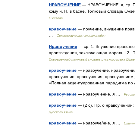
НРАВОУЧЕНИЕ
— НРАВОУЧЕНИЕ, я, ср. По
кому н. Н. в басне. Толковый словарь Ож
Ожегова
нравоучение
— поучение, внушение прави
…
Сексологическая энциклопедия
Нравоучение
— ср. 1. Внушение нравстве
произведения, заключающая мораль I 2..
Современный толковый словарь русского языка Ефр
нравоучение
— нравоучение, нравоучения
нравоучение, нравоучения, нравоучением,
«Полная акцентуированная парадигма по 
нравоучение
— нравоуч ение, я …
Русски
нравоучение
— (2 с), Пр. о нравоуче/нии
русского языка
нравоучение
— нравоуче/ние, я …
Слитно