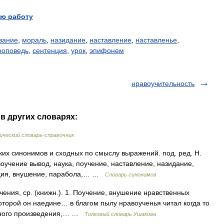
ю работу
вание
,
мораль
,
назидание
,
наставление
,
наставленье
,
роповедь
,
сентенция
,
урок
,
эпифонем
нравоучительность
в других словарях:
ческий словарь-справочник
ких синонимов и сходных по смыслу выражений. под. ред. Н.
воучение вывод, наука, поучение, наставление, назидание,
енция, внушение, парабола,… …
Словарь синонимов
ия, ср. (книжн.). 1. Поучение, внушение нравственных
 которой он наедине… в благом пылу нравоученья читал когда то
урного произведения,… …
Толковый словарь Ушакова