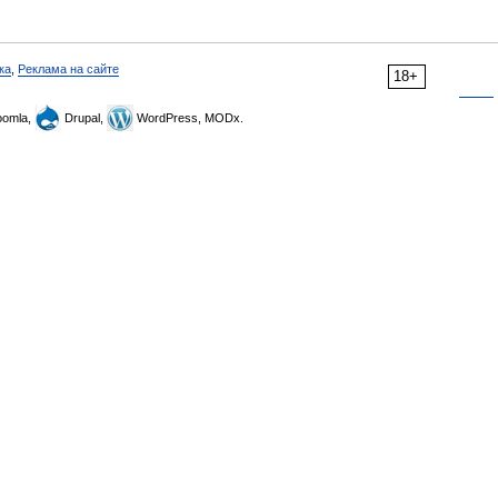
ка
,
Реклама на сайте
18+
omla,
Drupal,
WordPress, MODx.