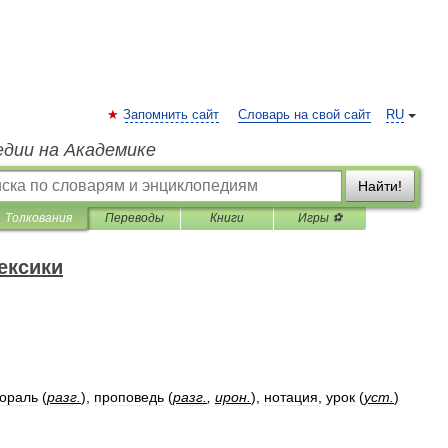
Запомнить сайт
Словарь на свой сайт
RU
едии на Академике
Найти!
Толкования
Переводы
Книги
Игры ⚽
ексики
ораль
(
разг
.
),
проповедь
(
разг
.
,
ирон
.
),
нотация
,
урок
(
уст
.
)